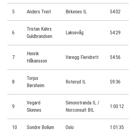
5
Anders Tveit
Birkenes IL
54:02
Tristan Kahrs
6
Laksevåg
54:29
Guldbrandsen
Henrik
7
Varegg Fleridrett
54:56
Håkansson
Torjus
8
Roterud IL
59:36
Børsheim
Vegard
Simonstranda IL /
9
1:00:12
Skinnes
Norconsult BIL
10
Sondre Bollum
Oslo
1:01:35