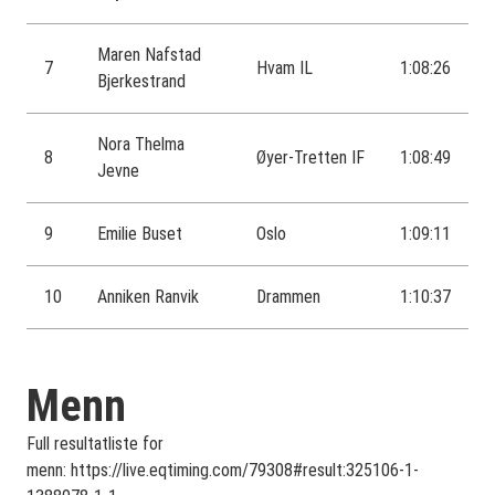
Maren Nafstad
7
Hvam IL
1:08:26
Bjerkestrand
Nora Thelma
8
Øyer-Tretten IF
1:08:49
Jevne
9
Emilie Buset
Oslo
1:09:11
10
Anniken Ranvik
Drammen
1:10:37
Menn
Full resultatliste for
menn: https://live.eqtiming.com/79308#result:325106-1-