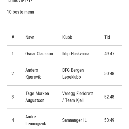
1388078-1-1-
10 beste menn
#
Navn
Klubb
Tid
1
Oscar Claesson
Ikhp Huskvarna
49:47
Anders
BFG Bergen
2
50:48
Kjærevik
Løpeklubb
Tage Morken
Varegg Fleridrett
3
52:48
Augustson
/ Team Kjell
Andre
4
Samnanger IL
53:49
Lenningsvik