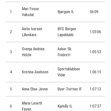
Mari Fosse
1
Bjørgum IL
56:09
Vaksdal
Anita Iversen
BFG Bergen
2
1:03:06
Lilleskare
Løpeklubb
Svenja Andrina
Asker Sk.
3
1:05:53
Hölzle
Friidrett
Sportsklubben
4
Kristina Axelsson
1:06:15
Vidar
5
Anna Elise Jevne
Øyer-Tretten IF
1:07:13
Maria Leseth
6
Kjelsås IL
1:07:37
Føyen